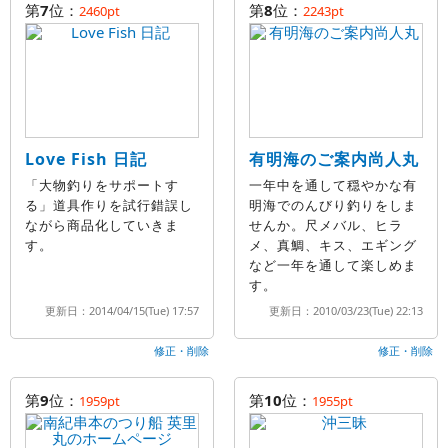
第
7
位：
第
8
位：
2460pt
2243pt
Love Fish 日記
有明海のご案内尚人丸
「大物釣りをサポートす
一年中を通して穏やかな有
る」道具作りを試行錯誤し
明海でのんびり釣りをしま
ながら商品化していきま
せんか。尺メバル、ヒラ
す。
メ、真鯛、キス、エギング
など一年を通して楽しめま
す。
更新日：2014/04/15(Tue) 17:57
更新日：2010/03/23(Tue) 22:13
修正・削除
修正・削除
第
9
位：
第
10
位：
1959pt
1955pt