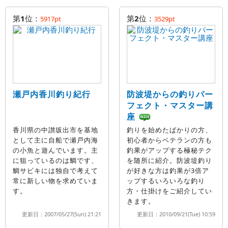
第
1
位：
第
2
位：
5917pt
3529pt
瀬戸内香川釣り紀行
防波堤からの釣りパー
フェクト・マスター講
座
香川県の中讃坂出市を基地
釣りを始めたばかりの方、
として主に自船で瀬戸内海
初心者からベテランの方も
の小魚と遊んでいます。主
釣果がアップする極秘テク
に狙っているのは鯛です、
を随所に紹介。防波堤釣り
鯛サビキには独自で考えて
が好きな方は釣果が3倍ア
常に新しい物を求めていま
ップするいろいろな釣り
す。
方・仕掛けをご紹介してい
きます。
更新日：2007/05/27(Sun) 21:21
更新日：2010/09/21(Tue) 10:59