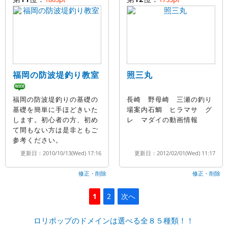
福岡の防波堤釣り教室
照三丸
福岡の防波堤釣りの基礎の
長崎 野母崎 三瀬の釣り
基礎を簡単に手ほどきいた
場案内石鯛 ヒラマサ グ
します。初心者の方、初め
レ マダイの動画情報
て間もない方は是非ともご
参考ください。
更新日：2010/10/13(Wed) 17:16
更新日：2012/02/01(Wed) 11:17
修正・削除
修正・削除
1
2
次へ
ロリポップのドメインは選べる全８５種類！！