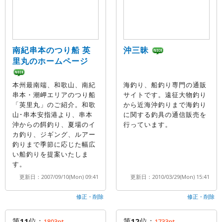
南紀串本のつり船 英
沖三昧
里丸のホームページ
本州最南端、和歌山、南紀
海釣り、船釣り専門の通販
串本・潮岬エリアのつり船
サイトです。遠征大物釣り
「英里丸」のご紹介。和歌
から近海沖釣りまで海釣り
山･串本安指港より、串本
に関する釣具の通信販売を
沖からの餌釣り、夏場のイ
行っています。
カ釣り、ジギング、ルアー
釣りまで季節に応じた幅広
い船釣りを提案いたしま
す。
更新日：2007/09/10(Mon) 09:41
更新日：2010/03/29(Mon) 15:41
修正・削除
修正・削除
第
11
位：
第
12
位：
1803pt
1733pt