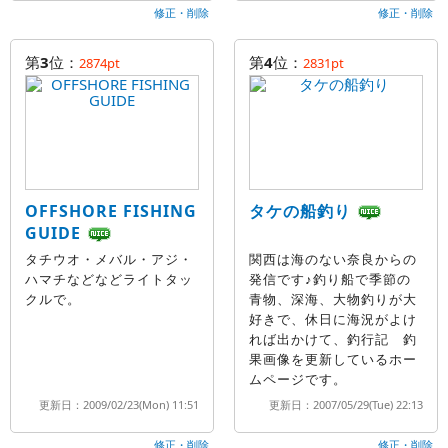
修正・削除
修正・削除
第
3
位：
第
4
位：
2874pt
2831pt
OFFSHORE FISHING
タケの船釣り
GUIDE
タチウオ・メバル・アジ・
関西は海のない奈良からの
ハマチなどなどライトタッ
発信です♪釣り船で季節の
クルで。
青物、深海、大物釣りが大
好きで、休日に海況がよけ
れば出かけて、釣行記 釣
果画像を更新しているホー
ムページです。
更新日：2009/02/23(Mon) 11:51
更新日：2007/05/29(Tue) 22:13
修正・削除
修正・削除