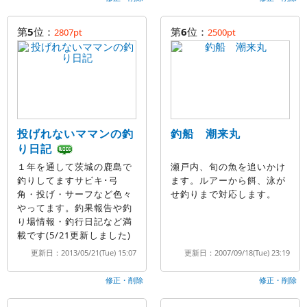
第
5
位：
第
6
位：
2807pt
2500pt
投げれないママンの釣
釣船 潮来丸
り日記
１年を通して茨城の鹿島で
瀬戸内、旬の魚を追いかけ
釣りしてますサビキ･弓
ます。ルアーから餌、泳が
角・投げ・サーフなど色々
せ釣りまで対応します。
やってます。釣果報告や釣
り場情報・釣行日記など満
載です(5/21更新しました)
更新日：2013/05/21(Tue) 15:07
更新日：2007/09/18(Tue) 23:19
修正・削除
修正・削除