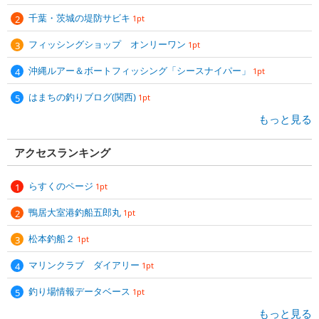
千葉・茨城の堤防サビキ
1pt
フィッシングショップ オンリーワン
1pt
沖縄ルアー＆ボートフィッシング「シースナイパー」
1pt
はまちの釣りブログ(関西)
1pt
もっと見る
アクセスランキング
らすくのページ
1pt
鴨居大室港釣船五郎丸
1pt
松本釣船２
1pt
マリンクラブ ダイアリー
1pt
釣り場情報データベース
1pt
もっと見る