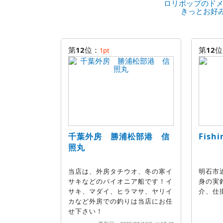
ロリポップのドメ
きっとお好
第
12
位：
第
12
位
1pt
千葉外房 勝浦松部港 信
Fish
照丸
当店は、外房タチウオ、冬の寒イ
明石市
サキなどのパイオニア船です！イ
身の実
サキ、マダイ、ヒラマサ、ヤリイ
介、仕
カなど外房での釣りは当店にお任
せ下さい！