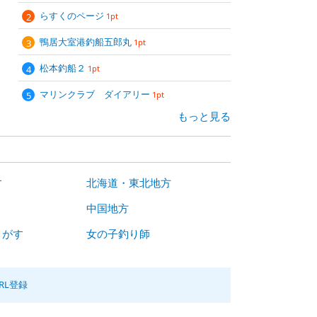
らすくのページ
1pt
鴨居大室港釣船五郎丸
1pt
松本釣船２
1pt
マリンクラブ ダイアリー
1pt
もっと見る
す
北海道・東北地方
中国地方
さがす
女の子釣り師
RL登録