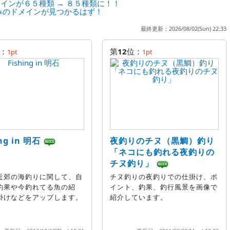
インが６５種類 → ８５種類に！！
みのドメインが見つかるはず！
最終更新：2026/08/02(Sun) 22:33
：
第
12
位：
1pt
1pt
ing in 明石
夜釣りのチヌ（黒鯛）釣り
「ネコにも釣れる夜釣りの
チヌ釣り」
近郊の海釣りに関して、自
チヌ釣りの夜釣りでの仕掛け、ポ
釣果や今釣れてる魚の紹
イント、釣果、釣行風景を画像で
掛けなどをアップします。
紹介しています。