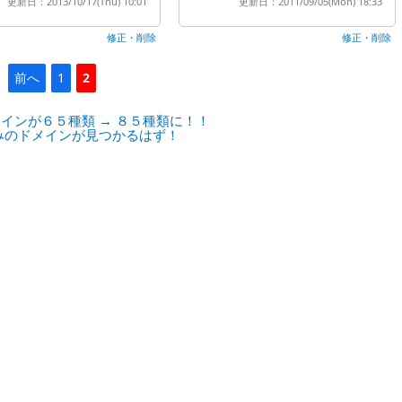
更新日：2013/10/17(Thu) 10:01
更新日：2011/09/05(Mon) 18:33
修正・削除
修正・削除
前へ
1
2
インが６５種類 → ８５種類に！！
みのドメインが見つかるはず！