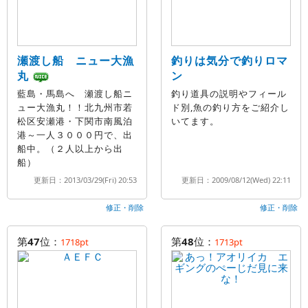
瀬渡し船 ニュー大漁
釣りは気分で釣りロマ
丸
ン
藍島・馬島へ 瀬渡し船ニ
釣り道具の説明やフィール
ュー大漁丸！！北九州市若
ド別,魚の釣り方をご紹介し
松区安瀬港・下関市南風泊
いてます。
港～一人３０００円で、出
船中。（２人以上から出
船）
更新日：2013/03/29(Fri) 20:53
更新日：2009/08/12(Wed) 22:11
修正・削除
修正・削除
第
47
位：
第
48
位：
1718pt
1713pt