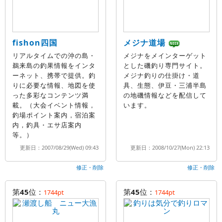
fishon四国
メジナ道場
リアルタイムでの沖の島・
メジナをメインターゲット
鵜来島の釣果情報をインタ
とした磯釣り専門サイト。
ーネット、携帯で提供。釣
メジナ釣りの仕掛け・道
りに必要な情報、地図を使
具、生態、伊豆・三浦半島
った多彩なコンテンツ満
の地磯情報などを配信して
載。（大会イベント情報，
います。
釣場ポイント案内，宿泊案
内，釣具・エサ店案内
等。）
更新日：2007/08/29(Wed) 09:43
更新日：2008/10/27(Mon) 22:13
修正・削除
修正・削除
第
45
位：
第
45
位：
1744pt
1744pt