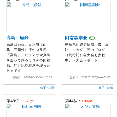
高島回顧録
阿南黒潮会
高島回顧録。日本海は山
徳島県釣連盟所属。磯、堤
陰、三隅沖に浮かぶ孤島
防、イカダ、等のブログ
「高島」。ヒラマサや真鯛
（釣行記）各大会も参戦
を追って釣るカゴ師の回顧
中、（大会レポート）
録。釣行記や雑感を綴った
散文です
更新日：2007/06/30(Sat) 10:19
更新日：2008/01/27(Sun) 02:05
修正・削除
修正・削除
第
43
位：
第
44
位：
1773pt
1766pt