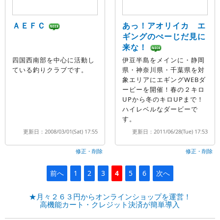
ＡＥＦＣ
あっ！アオリイカ エ
ギングのぺーじだ見に
来な！
四国西南部を中心に活動し
伊豆半島をメインに・静岡
ている釣りクラブです。
県・神奈川県・千葉県を対
象エリアにエギングWEBダ
ービーを開催！春の２キロ
UPから冬のキロUPまで！
ハイレベルなダービーで
す。
更新日：2008/03/01(Sat) 17:55
更新日：2011/06/28(Tue) 17:53
修正・削除
修正・削除
前へ
1
2
3
4
5
6
次へ
★月々２６３円からオンラインショップを運営！
高機能カート・クレジット決済が簡単導入