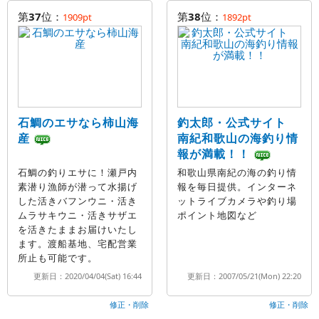
第
37
位：
第
38
位：
1909pt
1892pt
石鯛のエサなら柿山海
釣太郎・公式サイト
産
南紀和歌山の海釣り情
報が満載！！
石鯛の釣りエサに！瀬戸内
和歌山県南紀の海の釣り情
素潜り漁師が潜って水揚げ
報を毎日提供。インターネ
した活きバフンウニ・活き
ットライブカメラや釣り場
ムラサキウニ・活きサザエ
ポイント地図など
を活きたままお届けいたし
ます。渡船基地、宅配営業
所止も可能です。
更新日：2020/04/04(Sat) 16:44
更新日：2007/05/21(Mon) 22:20
修正・削除
修正・削除