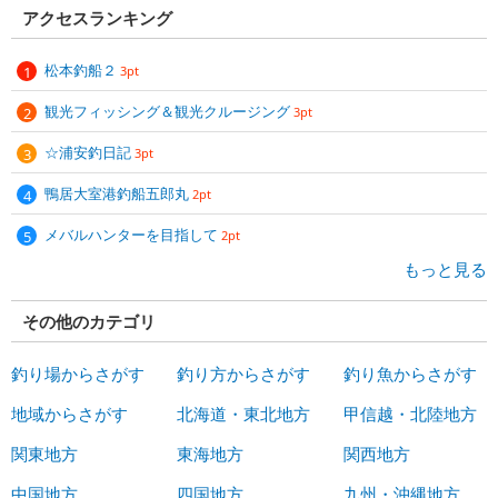
アクセスランキング
松本釣船２
3pt
観光フィッシング＆観光クルージング
3pt
☆浦安釣日記
3pt
鴨居大室港釣船五郎丸
2pt
メバルハンターを目指して
2pt
もっと見る
その他のカテゴリ
釣り場からさがす
釣り方からさがす
釣り魚からさがす
地域からさがす
北海道・東北地方
甲信越・北陸地方
関東地方
東海地方
関西地方
中国地方
四国地方
九州・沖縄地方