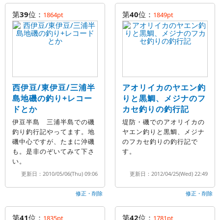
第
39
位：
第
40
位：
1864pt
1849pt
西伊豆/東伊豆/三浦半
アオリイカのヤエン釣
島地磯の釣り+レコー
りと黒鯛、メジナのフ
ドとか
カセ釣りの釣行記
伊豆半島 三浦半島での磯
堤防・磯でのアオリイカの
釣り釣行記やってます。地
ヤエン釣りと黒鯛、メジナ
磯中心ですが、たまに沖磯
のフカセ釣りの釣行記で
も。是非のぞいてみて下さ
す。
い。
更新日：2010/05/06(Thu) 09:06
更新日：2012/04/25(Wed) 22:49
修正・削除
修正・削除
第
41
位：
第
42
位：
1835pt
1781pt