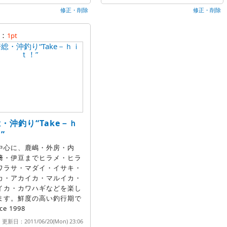
修正・削除
修正・削除
：
1pt
・沖釣り“Take－ｈ
”
中心に、鹿嶋・外房・内
﨑・伊豆までヒラメ・ヒラ
ワラサ・マダイ・イサキ・
カ・アカイカ・マルイカ・
イカ・カワハギなどを楽し
ます。鮮度の高い釣行期で
ce 1998
更新日：2011/06/20(Mon) 23:06