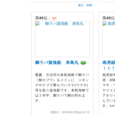
修正・削除
第
45
位：
第
45
位
1pt
鯛ラバ遊漁船 来島丸
南房総
ｉｔ！
愛媛、今治市の来島海峡で鯛ラバ
南房総
（鯛カブラ）をメインに、ジギン
房・剣
グやナブラ撃ちでハマチ(ワラサ)
マサ・
等を狙う遊漁船です。来島海峡で
ヤリイ
は１年中、鯛ラバで鯛が釣れま
アオリ
す。
んでい
す。sin
更新日：2014/02/22(Sat) 22:10