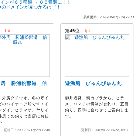
インが６５種類 → ８５種類に！！
みのドメインが見つかるはず！
最終更新：2026/08/02(Sun) 22:33
：
第
45
位：
1pt
1pt
外房 勝浦松部港 信
遊漁船 びゅんびゅん丸
、外房タチウオ、冬の寒イ
柳井港発、鯛カブラから、ヒラ
どのパイオニア船です！イ
メ、ハマチの餌泳がせ釣り、五目
マダイ、ヒラマサ、ヤリイ
釣り、四季に合わせてご案内しま
外房での釣りは当店にお任
す。
い！
更新日：2009/09/12(Sat) 17:48
更新日：2009/05/20(Wed) 09:08