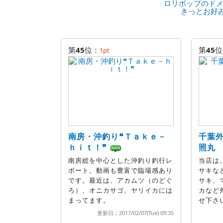
ロリポップのドメ
きっとお好
第
45
位：
第
45
位
1pt
南房・沖釣り❝Ｔａｋｅ－
千葉
ｈｉｔ！❞
照丸
南房総を中心とした沖釣り釣行レ
当店は
ポート。動画も豊富で臨場感あり
サキな
です。最近は、アカムツ（のどぐ
サキ、
ろ）、オニカサゴ、ヤリイカには
カなど
まってます。
せ下さ
更新日：2017/02/07(Tue) 09:35