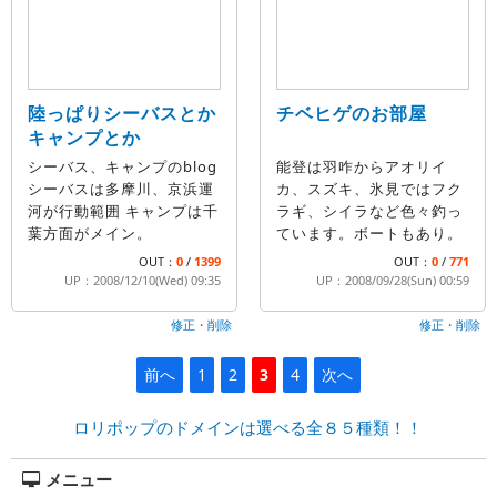
陸っぱりシーバスとか
チベヒゲのお部屋
キャンプとか
シーバス、キャンプのblog
能登は羽咋からアオリイ
シーバスは多摩川、京浜運
カ、スズキ、氷見ではフク
河が行動範囲 キャンプは千
ラギ、シイラなど色々釣っ
葉方面がメイン。
ています。ボートもあり。
OUT：
0
/
1399
OUT：
0
/
771
UP：2008/12/10(Wed) 09:35
UP：2008/09/28(Sun) 00:59
修正・削除
修正・削除
前へ
1
2
3
4
次へ
ロリポップのドメインは選べる全８５種類！！
メニュー