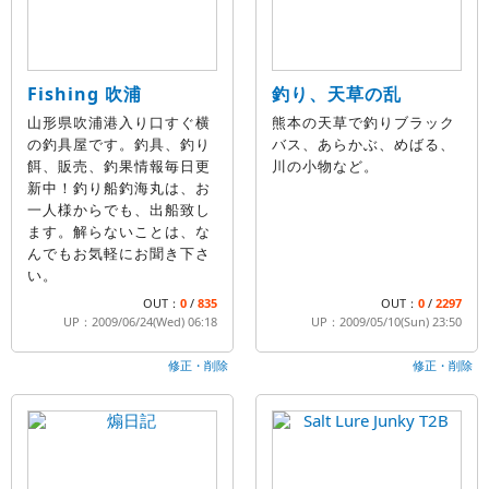
Fishing 吹浦
釣り、天草の乱
山形県吹浦港入り口すぐ横
熊本の天草で釣りブラック
の釣具屋です。釣具、釣り
バス、あらかぶ、めばる、
餌、販売、釣果情報毎日更
川の小物など。
新中！釣り船釣海丸は、お
一人様からでも、出船致し
ます。解らないことは、な
んでもお気軽にお聞き下さ
い。
OUT：
0
/
835
OUT：
0
/
2297
UP：2009/06/24(Wed) 06:18
UP：2009/05/10(Sun) 23:50
修正・削除
修正・削除