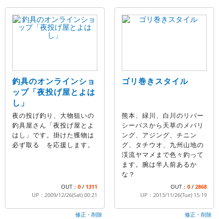
釣具のオンラインショ
ゴリ巻きスタイル
ップ「夜投げ屋とよは
し」
夜の投げ釣り、大物狙いの
熊本、緑川、白川のリバー
釣具屋さん「夜投げ屋とよ
シーバスから天草のメバリ
はし」です。掛けた獲物は
ング、アジング、チニン
必ず取る を応援します。
グ、タチウオ、九州山地の
渓流ヤマメまで色々釣って
ます。腕は半人前あるか
な？
OUT：
0
/
1311
OUT：
0
/
2868
UP：2009/12/26(Sat) 00:21
UP：2013/11/26(Tue) 15:19
修正・削除
修正・削除