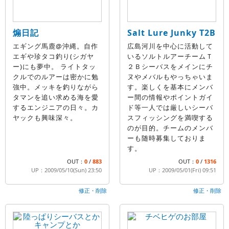
煽日記
Salt Lure Junky T2B
エギング馬鹿@沖縄。自作
広島河川を中心に活動して
エギや珍タコ釣り(シガヤ
いるソルトルアーチームＴ
ー)にも夢中。 ライトタッ
２Ｂシーバスをメインにチ
クルでのルアーは密かに勉
ヌやメバルもやっちゃいま
強中。メッキを釣りながら
す。楽しくを基本にメンバ
タマンを追い求める海を愛
ー間の情報やポイントガイ
するエンジニアの日々。カ
ド等一人では厳しいシーバ
ヤックも興味深々。
スフィッシングを満喫する
のが目的。チームのメンバ
ーも随時募集しておりま
す。
OUT：
0
/
883
OUT：
0
/
1316
UP：2009/05/10(Sun) 23:50
UP：2009/05/01(Fri) 09:51
修正・削除
修正・削除