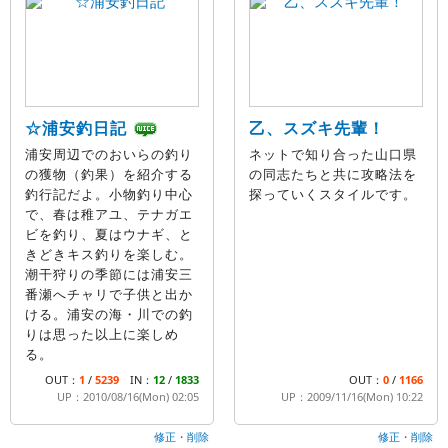
☆浦安釣日記
乙、スズキ先輩！
浦安周辺でのおいらの釣り
ネットで知り合った山口県
の獲物（釣果）を紹介する
の同志たちと共に攻略法を
釣行記だよ。小物釣り中心
探っていくスタイルです。
で、春は稚アユ、テナガエ
ビを釣り、夏はウナギ、と
きどきキス釣りを楽しむ。
潮干狩りの季節には浦安三
番瀬へチャリで子供と出か
ける。浦安の海・川での釣
りは思った以上に楽しめ
る。
OUT：
1
/
5239
IN：
12
/
1833
OUT：
0
/
1166
UP：2010/08/16(Mon) 02:05
UP：2009/11/16(Mon) 10:22
修正・削除
修正・削除