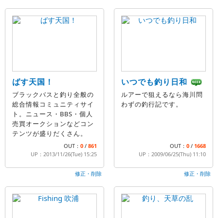
ばす天国！
いつでも釣り日和
ブラックバスと釣り全般の
ルアーで狙えるなら海川問
総合情報コミュニティサイ
わずの釣行記です。
ト。ニュース・BBS・個人
売買オークションなどコン
テンツが盛りだくさん。
OUT：
0
/
861
OUT：
0
/
1668
UP：2013/11/26(Tue) 15:25
UP：2009/06/25(Thu) 11:10
修正・削除
修正・削除