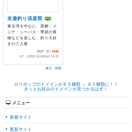
友遊釣り倶楽部
東京湾を中心に、黒鯛・メ
ジナ・シーバス・季節の青
物などを楽しむ、釣り大好
きの三人衆
OUT：
0
/
1648
UP：2009/10/24(Sat) 16:20
修正・削除
ロリポップのドメインが６５種類 → ８５種類に！！
きっとお好みのドメインが見つかるはず！
メニュー
新着サイト
更新サイト