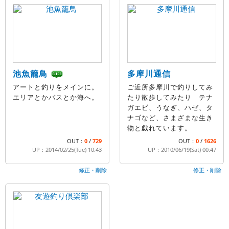
池魚籠鳥
多摩川通信
アートと釣りをメインに。
ご近所多摩川で釣りしてみ
エリアとかバスとか海へ。
たり散歩してみたり テナ
ガエビ、うなぎ、ハゼ、タ
ナゴなど、さまざまな生き
物と戯れています。
OUT：
0
/
729
OUT：
0
/
1626
UP：2014/02/25(Tue) 10:43
UP：2010/06/19(Sat) 00:47
修正・削除
修正・削除