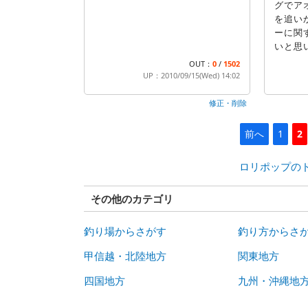
グでア
を追い
ーに関
いと思
OUT：
0
/
1502
UP：2010/09/15(Wed) 14:02
修正・削除
前へ
1
2
ロリポップの
その他のカテゴリ
釣り場からさがす
釣り方からさ
甲信越・北陸地方
関東地方
四国地方
九州・沖縄地