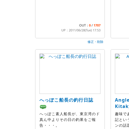
OUT：
0
/
1707
UP：2011/06/28(Tue) 17:53
修正・削除
へっぽこ船長の釣行日誌
Angle
Kita
へっぽこ素人船長が、東京湾のド
趣味で
真ん中よりその日の釣果をご報
記とい
告・・・。
ンの話