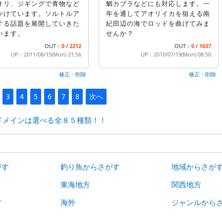
オリ、ジギングで青物など
鯛カブラなどにも対応します。一
かけています。ソルトルア
年を通してアオリイカを狙える南
する話題を展開していきた
紀田辺の海でロッドを曲げてみま
います。
せんか？
OUT：
0
/
2212
OUT：
0
/
1637
UP：2011/08/15(Mon) 21:56
UP：2010/07/19(Mon) 08:50
修正・削除
修正・削除
3
4
5
6
7
8
次へ
ドメインは選べる全８５種類！！
がす
釣り魚からさがす
地域からさが
東海地方
関西地方
方
海外
ジャンルから