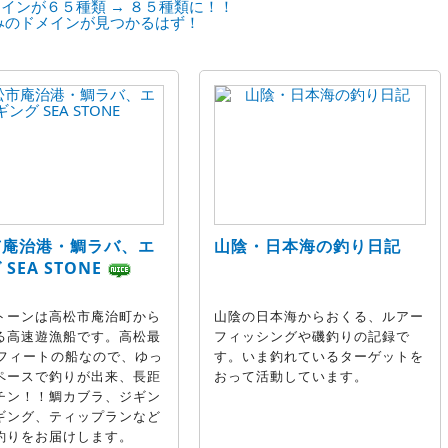
インが６５種類 → ８５種類に！！
みのドメインが見つかるはず！
市庵治港・鯛ラバ、エ
山陰・日本海の釣り日記
SEA STONE
トーンは高松市庵治町から
山陰の日本海からおくる、ルアー
る高速遊漁船です。高松最
フィッシングや磯釣りの記録で
0フィートの船なので、ゆっ
す。いま釣れているターゲットを
ペースで釣りが出来、長距
おって活動しています。
チン！！鯛カブラ、ジギン
ギング、ティップランなど
釣りをお届けします。