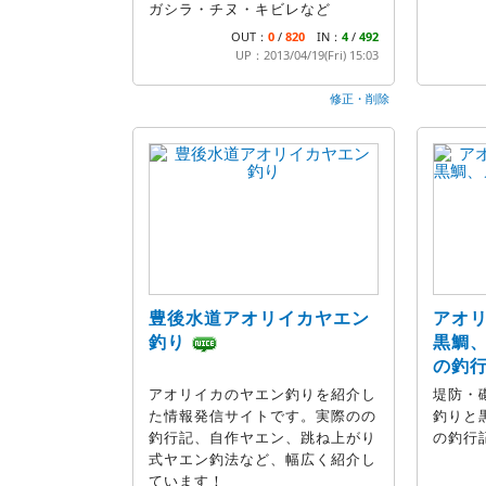
ガシラ・チヌ・キビレなど
OUT：
0
/
820
IN：
4
/
492
UP：2013/04/19(Fri) 15:03
修正・削除
豊後水道アオリイカヤエン
アオ
釣り
黒鯛
の釣
アオリイカのヤエン釣りを紹介し
堤防・
た情報発信サイトです。実際のの
釣りと
釣行記、自作ヤエン、跳ね上がり
の釣行
式ヤエン釣法など、幅広く紹介し
ています！