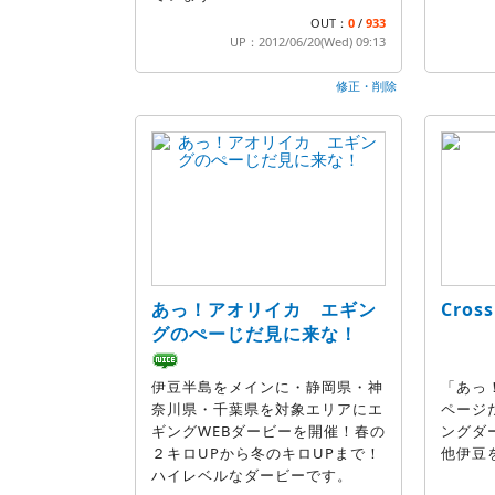
OUT：
0
/
933
UP：2012/06/20(Wed) 09:13
修正・削除
あっ！アオリイカ エギン
Cros
グのぺーじだ見に来な！
伊豆半島をメインに・静岡県・神
「あっ
奈川県・千葉県を対象エリアにエ
ページ
ギングWEBダービーを開催！春の
ングダ
２キロUPから冬のキロUPまで！
他伊豆
ハイレベルなダービーです。