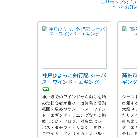
ロリポップのドメ
きっとお好
神戸ひよっこ釣行記 シーバ
高松
ス・ワインド・エギング
ギング 
神戸港でのワインドから釣りを始
シース
めた初心者が垂水・淡路島と活動
出船す
範囲を広めつつシーバス・ワイン
大級5
ド・エギング・チニングなどに挑
たりス
戦していくブログ。対象魚はシー
離も楽
バス・タチウオ・サゴシ・青物・
グ、エ
コウイカ・アオリイカ・メバル・
楽しい