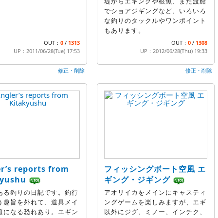
堤からエギングや根魚、また渡船
でショアジギングなど、いろいろ
な釣りのタックルやワンポイント
もあります。
OUT：
0
/
1313
OUT：
0
/
1308
UP：2011/06/28(Tue) 17:53
UP：2012/06/28(Thu) 19:33
修正・削除
修正・削除
r’s reports from
フィッシングボート空風 エ
kyushu
ギング・ジギング
ある釣りの日記です。釣行
アオリイカをメインにキャスティ
う趣旨を外れて、道具メイ
ングゲームを楽しみますが、エギ
題になる恐れあり。エギン
以外にジグ、ミノー、インチク、