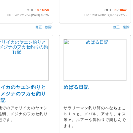
OUT：
0
/
1658
OUT：
0
/
1042
UP：2012/12/26(Wed) 18:26
UP：2012/08/13(Mon) 22:55
修正・削除
修正・削除
リイカのヤエン釣りと
めばる日記
、メジナのフカセ釣り
行記
磯でのアオリイカのヤエン
サラリーマン釣り師のへなちょこ
黒鯛、メジナのフカセ釣り
ｂｌｏｇ。メバル、アオリ、キス
記です。
等々。ルアーや餌釣りで楽しんで
ます。