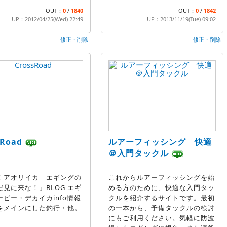
OUT：
0
/
1840
OUT：
0
/
1842
UP：2012/04/25(Wed) 22:49
UP：2013/11/19(Tue) 09:02
修正・削除
修正・削除
sRoad
ルアーフィッシング 快適
＠入門タックル
！アオリイカ エギングの
これからルアーフィッシングを始
だ見に来な！」BLOG エギ
める方のために、快適な入門タッ
ービー・デカイカinfo情報
クルを紹介するサイトです。最初
をメインにした釣行・他。
の一本から、予備タックルの検討
にもご利用ください。気軽に防波