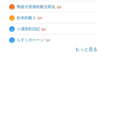
鴨居大室港釣船五郎丸
2pt
松本釣船２
2pt
☆浦安釣日記
2pt
らすくのページ
1pt
もっと見る