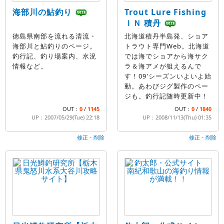
海部川の鮎釣り
Trout Lure Fishing
ＩＮ 積丹
徳島県南部を流れる清流・
北海道積丹半島発、ショア
海部川と鮎釣りのページ。
トラウト専門Web。北海道
釣行記、釣り場案内、水況
では海でショアから海サク
情報など。
ラ＆海アメが狙えるんで
す！09'シーズンいよいよ始
動。あわびジグ製作のペー
ジも。釣行記随時更新中！
OUT：
0
/
1145
OUT：
0
/
1840
UP：2007/05/29(Tue) 22:18
UP：2008/11/13(Thu) 01:35
修正・削除
修正・削除