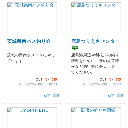
茨城県南バス釣り会
鹿島つりえさセンター
茨城の県南をメインにやっ
鹿島港周辺や利根川の釣り
ています！！
情報を中心にエサの入荷情
報など釣行前にチェックし
てください。
OUT：
0
/
1015
OUT：
0
/
1705
UP：2007/08/19(Sun) 08:33
UP：2007/08/09(Thu) 23:02
修正・削除
修正・削除