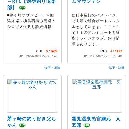
～RFC【漁や釣り倶楽
ムマウンテン
部】
■茅ヶ崎サザンビーチ～西
西日本屈指のバスレイク、
浜海岸～柳島石積み周辺の
北山湖で総合ボートレンタ
シロギス投釣り詳細情報
ルをしています。１１～１
３ｆｔのアルミボートを幅
広くラインナップ。釣り情
報もあります。
OUT：
0
/
3675
OUT：
0
/
1117
UP：2014/08/30(Sat) 07:45
UP：2007/07/03(Tue) 15:48
修正・削除
修正・削除
茅ヶ崎の釣り好き父ち
雲見温泉民宿網元 又
ゃん
五郎