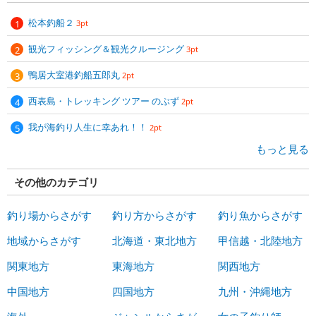
松本釣船２
3pt
観光フィッシング＆観光クルージング
3pt
鴨居大室港釣船五郎丸
2pt
西表島・トレッキング ツアー のぶず
2pt
我が海釣り人生に幸あれ！！
2pt
もっと見る
その他のカテゴリ
釣り場からさがす
釣り方からさがす
釣り魚からさがす
地域からさがす
北海道・東北地方
甲信越・北陸地方
関東地方
東海地方
関西地方
中国地方
四国地方
九州・沖縄地方