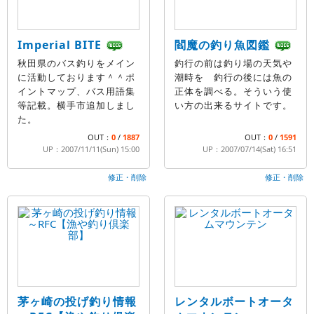
Imperial BITE
閻魔の釣り魚図鑑
秋田県のバス釣りをメイン
釣行の前は釣り場の天気や
に活動しております＾＾ポ
潮時を 釣行の後には魚の
イントマップ、バス用語集
正体を調べる。そういう使
等記載。横手市追加しまし
い方の出来るサイトです。
た。
OUT：
0
/
1887
OUT：
0
/
1591
UP：2007/11/11(Sun) 15:00
UP：2007/07/14(Sat) 16:51
修正・削除
修正・削除
茅ヶ崎の投げ釣り情報
レンタルボートオータ