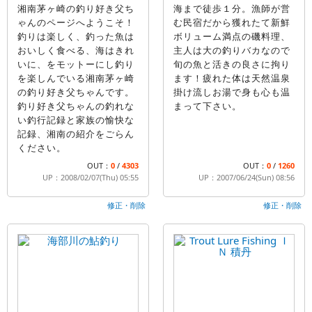
湘南茅ヶ崎の釣り好き父ち
海まで徒歩１分。漁師が営
ゃんのページへようこそ！
む民宿だから獲れたて新鮮
釣りは楽しく、釣った魚は
ボリューム満点の磯料理、
おいしく食べる、海はきれ
主人は大の釣りバカなので
いに、をモットーにし釣り
旬の魚と活きの良さに拘り
を楽しんでいる湘南茅ヶ崎
ます！疲れた体は天然温泉
の釣り好き父ちゃんです。
掛け流しお湯で身も心も温
釣り好き父ちゃんの釣れな
まって下さい。
い釣行記録と家族の愉快な
記録、湘南の紹介をごらん
ください。
OUT：
0
/
4303
OUT：
0
/
1260
UP：2008/02/07(Thu) 05:55
UP：2007/06/24(Sun) 08:56
修正・削除
修正・削除