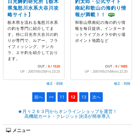
日光鱒釣研究所【栃木
釣太郎・公式サイト
県鬼怒川水系大谷川攻
南紀和歌山の海釣り情
略サイト】
報が満載！！
栃木県を流れる鬼怒川水系
和歌山県南紀の海の釣り情
の釣を専門に紹介してま
報を毎日提供。インターネ
す。特に日光市大谷川の釣
ットライブカメラや釣り場
りが専門で、ルアー、フラ
ポイント地図など
イフィッシング、テンカ
ラ、エサ釣を紹介しており
ます。
OUT：
0
/
1520
OUT：
0
/
1885
UP：2007/05/25(Fri) 23:25
UP：2007/05/21(Mon) 22:20
修正・削除
修正・削除
前へ
<=
11
12
13
次へ
★月々２６３円からオンラインショップを運営！
高機能カート・クレジット決済が簡単導入
メニュー