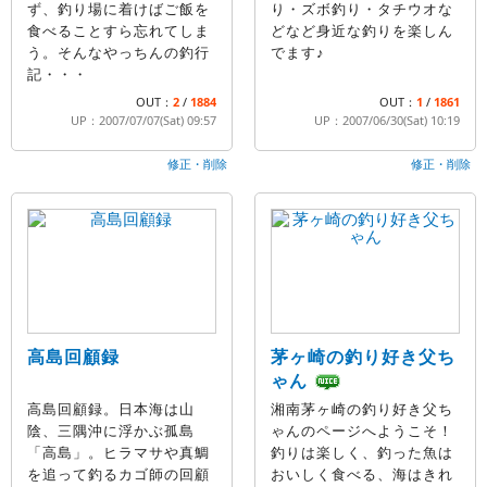
ず、釣り場に着けばご飯を
り・ズボ釣り・タチウオな
食べることすら忘れてしま
どなど身近な釣りを楽しん
う。そんなやっちんの釣行
でます♪
記・・・
OUT：
2
/
1884
OUT：
1
/
1861
UP：2007/07/07(Sat) 09:57
UP：2007/06/30(Sat) 10:19
修正・削除
修正・削除
高島回顧録
茅ヶ崎の釣り好き父ち
ゃん
高島回顧録。日本海は山
湘南茅ヶ崎の釣り好き父ち
陰、三隅沖に浮かぶ孤島
ゃんのページへようこそ！
「高島」。ヒラマサや真鯛
釣りは楽しく、釣った魚は
を追って釣るカゴ師の回顧
おいしく食べる、海はきれ