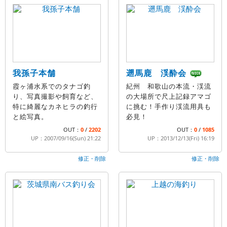
我孫子本舗
遡馬鹿 渓酔会
霞ヶ浦水系でのタナゴ釣
紀州 和歌山の本流・渓流
り、写真撮影や飼育など、
の大場所で尺上記録アマゴ
特に綺麗なカネヒラの釣行
に挑む！手作り渓流用具も
と絵写真。
必見！
OUT：
0
/
2202
OUT：
0
/
1085
UP：2007/09/16(Sun) 21:22
UP：2013/12/13(Fri) 16:19
修正・削除
修正・削除