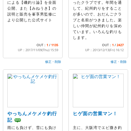
による【磯釣り論】を全面
ったクラブです。年間を通
公開、また【みねうき】の
して、紀州釣りをすること
説明と販売を峯享男監修に
が多いので、おだんごクラ
より公開した公式サイト
ブと名前がつきました。楽
しい仲間が紀州釣りを深め
ています。いろんな釣りも
します。
OUT：
1
/
1135
OUT：
1
/
2427
UP：2017/11/09(Thu) 15:59
UP：2013/12/13(Fri) 16:12
修正・削除
修正・削除
やっちんメケメケ釣行
ヒゲ面の営業マン！
記
雨にも負けず、雪にも負け
主に、大阪湾でエビ撒き釣