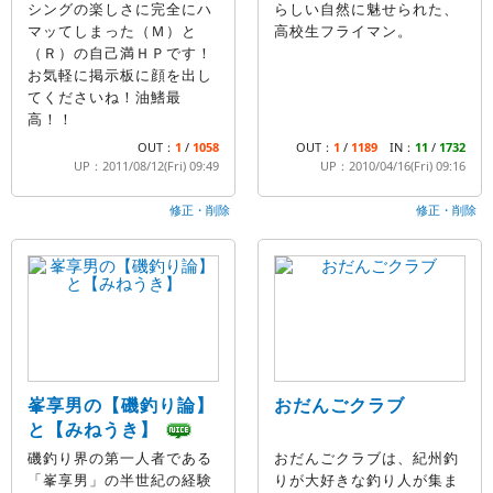
シングの楽しさに完全にハ
らしい自然に魅せられた、
マッてしまった（Ｍ）と
高校生フライマン。
（Ｒ）の自己満ＨＰです！
お気軽に掲示板に顔を出し
てくださいね！油鰭最
高！！
OUT：
1
/
1058
OUT：
1
/
1189
IN：
11
/
1732
UP：2011/08/12(Fri) 09:49
UP：2010/04/16(Fri) 09:16
修正・削除
修正・削除
峯享男の【磯釣り論】
おだんごクラブ
と【みねうき】
磯釣り界の第一人者である
おだんごクラブは、紀州釣
「峯享男」の半世紀の経験
りが大好きな釣り人が集ま