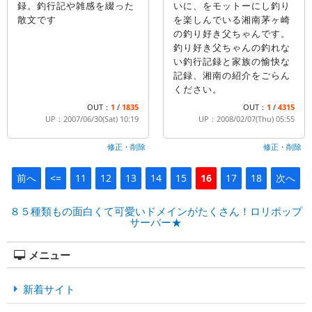
録。釣行記や雑感を綴った
いに、をモットーにし釣り
散文です
を楽しんでいる湘南茅ヶ崎
の釣り好き父ちゃんです。
釣り好き父ちゃんの釣れな
い釣行記録と家族の愉快な
記録、湘南の紹介をごらん
ください。
OUT：
1
/
1835
OUT：
1
/
4315
UP：2007/06/30(Sat) 10:19
UP：2008/02/07(Thu) 05:55
修正・削除
修正・削除
前へ
<=
11
12
13
14
15
16
17
18
次へ
８５種類もの面白くて可愛いドメインがたくさん！ロリポップ
サーバー★
メニュー
新着サイト