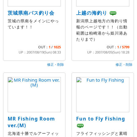
茨城県南バス釣り会
上越の海釣り
茨城の県南をメインにやっ
新潟県上越地方の海釣り情
ています！！
報のページです！！（出動
範囲は柏崎港から姫川港あ
たりまで）
OUT：
1
/
1025
OUT：
1
/
5799
UP：2007/08/19(Sun) 08:33
UP：2007/08/05(Sun) 18:28
修正・削除
修正・削除
MR Fishing Room
Fun to Fly Fishing
ver.(M)
北海道十勝でルアーフィッ
フライフィッシングと素晴