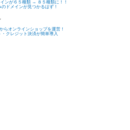
インが６５種類 → ８５種類に！！
みのドメインが見つかるはず！
ん
からオンラインショップを運営！
ト・クレジット決済が簡単導入