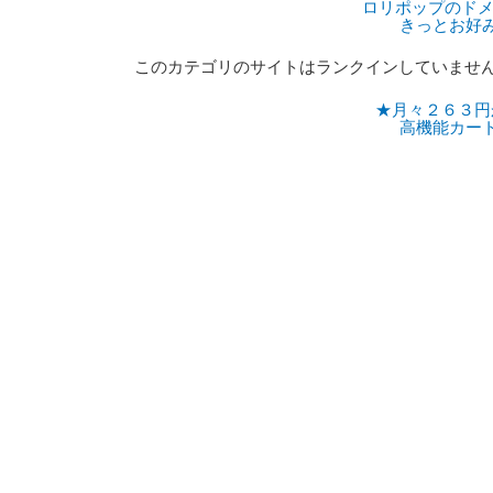
ロリポップのドメ
きっとお好
このカテゴリのサイトはランクインしていませ
★月々２６３円
高機能カー