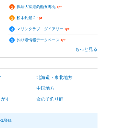
鴨居大室港釣船五郎丸
1pt
松本釣船２
1pt
マリンクラブ ダイアリー
1pt
釣り場情報データベース
1pt
もっと見る
す
北海道・東北地方
中国地方
さがす
女の子釣り師
RL登録