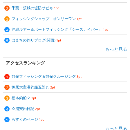
千葉・茨城の堤防サビキ
1pt
フィッシングショップ オンリーワン
1pt
沖縄ルアー＆ボートフィッシング「シースナイパー」
1pt
はまちの釣りブログ(関西)
1pt
もっと見る
アクセスランキング
観光フィッシング＆観光クルージング
3pt
鴨居大室港釣船五郎丸
2pt
松本釣船２
2pt
☆浦安釣日記
2pt
らすくのページ
1pt
もっと見る