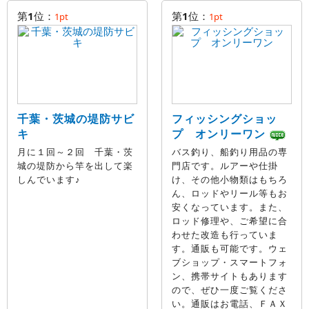
第
1
位：
第
1
位：
1pt
1pt
千葉・茨城の堤防サビ
フィッシングショッ
キ
プ オンリーワン
月に１回～２回 千葉・茨
バス釣り、船釣り用品の専
城の堤防から竿を出して楽
門店です。ルアーや仕掛
しんでいます♪
け、その他小物類はもちろ
ん、ロッドやリール等もお
安くなっています。また、
ロッド修理や、ご希望に合
わせた改造も行っていま
す。通販も可能です。ウェ
ブショップ・スマートフォ
ン、携帯サイトもあります
ので、ぜひ一度ご覧くださ
い。通販はお電話、ＦＡＸ