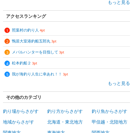
もっと見る
アクセスランキング
照葉村の釣り人
4pt
鴨居大室港釣船五郎丸
3pt
メバルハンターを目指して
3pt
松本釣船２
3pt
我が海釣り人生に幸あれ！！
3pt
もっと見る
その他のカテゴリ
釣り場からさがす
釣り方からさがす
釣り魚からさがす
地域からさがす
北海道・東北地方
甲信越・北陸地方
関東地方
東海地方
関西地方