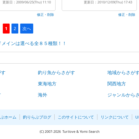
更新日：2009/06/25(Thu) 11:10
更新日：2010/12/09(Thu) 17:43
修正・削除
修正・削除
1
2
次へ
ドメインは選べる全８５種類！！
がす
釣り魚からさがす
地域からさが
東海地方
関西地方
方
海外
ジャンルから
らぶホーム
釣りらぶブログ
このサイトについて
リンクについて
U
(C)
2007-
2026
Turilove & Yomi-Search