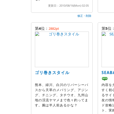
更新日：2010/08/16(Mon) 02:05
修正・削除
第
4
位：
第
5
位
2882pt
ゴリ巻きスタイル
SEA
熊本、緑川、白川のリバーシーバ
内容を
スから天草のメバリング、アジン
すく初
グ、チニング、タチウオ、九州山
るサイ
地の渓流ヤマメまで色々釣ってま
友の情
す。腕は半人前あるかな？
ド攻略
ト、実