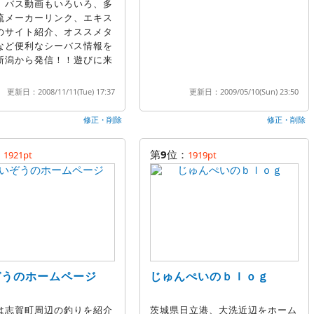
、バス動画もいろいろ、多
流メーカーリンク、エキス
のサイト紹介、オススメタ
など便利なシーバス情報を
新潟から発信！！遊びに来
更新日：2008/11/11(Tue) 17:37
更新日：2009/05/10(Sun) 23:50
修正・削除
修正・削除
：
第
9
位：
1921pt
1919pt
ぞうのホームページ
じゅんぺいのｂｌｏｇ
は志賀町周辺の釣りを紹介
茨城県日立港、大洗近辺をホーム