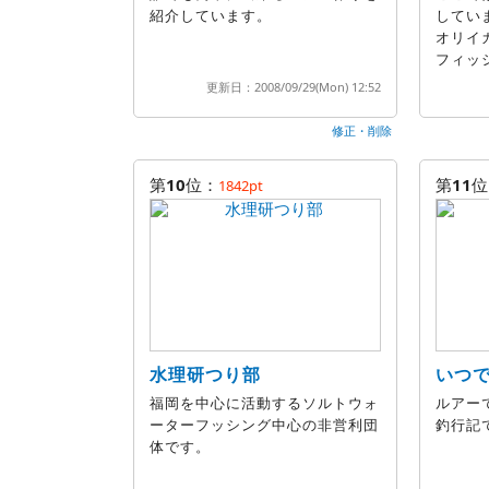
紹介しています。
してい
オリイ
フィッ
更新日：2008/09/29(Mon) 12:52
修正・削除
第
10
位：
第
11
位
1842pt
水理研つり部
いつ
福岡を中心に活動するソルトウォ
ルアー
ーターフッシング中心の非営利団
釣行記
体です。