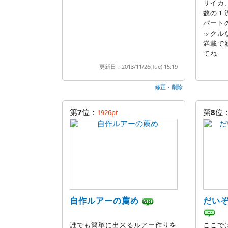
リイカ
数の１
パート
ックル
満載で
てね
更新日：2013/11/26(Tue) 15:19
修正・削除
第
7
位：
第
8
位
1926pt
自作ルアーの薦め
だい
誰でも簡単に出来るルアー作りを
ここで