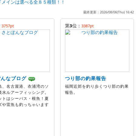
ドメインは選べる全８５種類！！
最終更新：2026/08/06(Thu) 16:42
：
第
3
位：
3757pt
3387pt
ぽんなブログ
つり部の釣果報告
島、名古屋港、衣浦湾のソ
福岡近郊を釣り歩くつり部の釣果
淡水ルアーフィッシング。
報告。
ットはシーバス・根魚！夏
ズや雷魚も釣っちゃいます