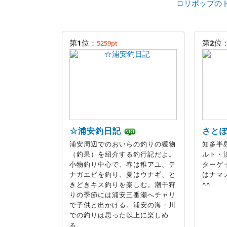
ロリポップの
第
1
位：
第
2
位
5259pt
☆浦安釣日記
さと
浦安周辺でのおいらの釣りの獲物
知多半
（釣果）を紹介する釣行記だよ。
ルト・
小物釣り中心で、春は稚アユ、テ
ターゲ
ナガエビを釣り、夏はウナギ、と
はナマ
きどきキス釣りを楽しむ。潮干狩
^^
りの季節には浦安三番瀬へチャリ
で子供と出かける。浦安の海・川
での釣りは思った以上に楽しめ
る。