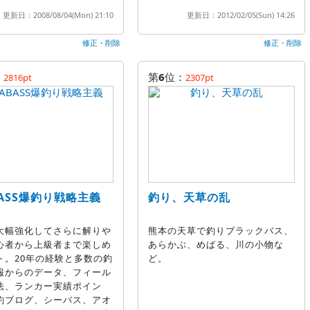
更新日：2008/08/04(Mon) 21:10
更新日：2012/02/05(Sun) 14:26
修正・削除
修正・削除
：
第
6
位：
2816pt
2307pt
BASS爆釣り戦略主義
釣り、天草の乱
大幅強化してさらに解りや
熊本の天草で釣りブラックバス、
心者から上級者まで楽しめ
あらかぶ、めばる、川の小物な
ト。20年の経験と多数の釣
ど。
報からのデータ、フィール
法、ランカー実績ポイン
釣ブログ、シーバス、アオ