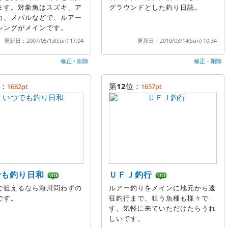
ます。対象魚はスズキ、ア
グラウンドとした釣り日誌。
カ、メバルなどで、ルアー
シングがメインです。
更新日：2007/05/13(Sun) 17:04
更新日：2010/03/14(Sun) 10:34
修正・削除
修正・削除
：
第
12
位：
1682pt
1657pt
でも釣り日和
ＵＦＪ釣行
で狙えるなら海川問わずの
ルアー釣りをメインに地元から遠
です。
征釣行まで、狙う魚種も様々で
す。気軽に来ていただけたらうれ
しいです。