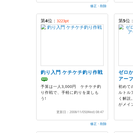
修正・削除
第
4
位：
第
5
位
3223pt
釣り入門 ケチケチ釣り作戦
ゼロ
アー
予算は一人3,000円 ケチケチ釣
初めて
り作戦で、手軽に釣りを楽しも
ルトル
う!
く解説
がメイ
更新日：2008/11/05(Wed) 08:47
修正・削除