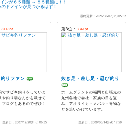
インが６５種類 → ８５種類に！！
みのドメインが見つかるはず！
最終更新：2026/08/07(Fri) 05:32
：
第
3
位：
8118pt
3341pt
キ釣りファン
抜き足・差し足・忍び釣り
潟でサビキ釣りをしていま
ホームグランドの福岡と出張先の
果や釣り場なんかを載せて
九州各地で会社・家族の目を盗
。ブログもあるのでぜひ！
み、アオリイカ・メバル・青物な
どを追いかけています。
更新日：2007/12/20(Thu) 06:35
更新日：2009/03/14(Sat) 17:59