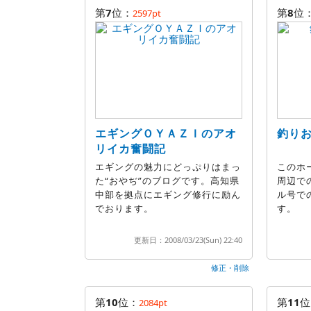
第
7
位：
第
8
位
2597pt
エギングＯＹＡＺＩのアオ
釣り
リイカ奮闘記
エギングの魅力にどっぷりはまっ
このホ
た“おやぢ”のブログです。高知県
周辺で
中部を拠点にエギング修行に励ん
ル号で
でおります。
す。
更新日：2008/03/23(Sun) 22:40
修正・削除
第
10
位：
第
11
位
2084pt