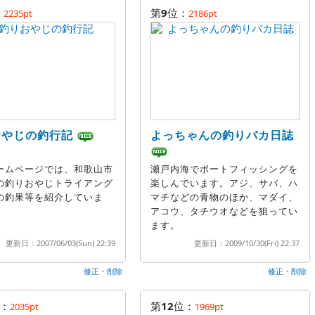
：
第
9
位：
2235pt
2186pt
おやじの釣行記
よっちゃんの釣りバカ日誌
ームページでは、和歌山市
瀬戸内海でボートフィッシングを
の釣りおやじトライアング
楽しんでいます。アジ、サバ、ハ
の釣果等を紹介していま
マチなどの青物のほか、マダイ、
アコウ、タチウオなどを狙ってい
ます。
更新日：2007/06/03(Sun) 22:39
更新日：2009/10/30(Fri) 22:37
修正・削除
修正・削除
：
第
12
位：
2035pt
1969pt