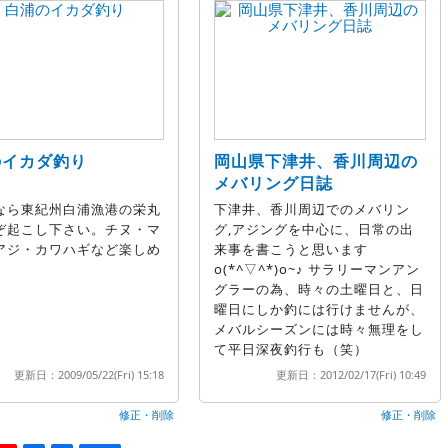
のイカダ釣り
岡山県下津井、香川周辺の
メバリング日誌
なら東紀州白浦漁港の栄丸
下津井、香川周辺でのメバリン
ぞ起こし下さい。チヌ・マ
グ,アジングを中心に、日常の出
アジ・カワハギなど楽しめ
来事を書こうと思います
♪
o(*^▽^*)o~♪ サラリーマンアン
グラーの為、時々の土曜日と、日
曜日にしか釣には行けませんが、
メバルシーズンには時々無理をし
て平日深夜釣行も（笑）
更新日：2009/05/22(Fri) 15:18
更新日：2012/02/17(Fri) 10:49
修正・削除
修正・削除