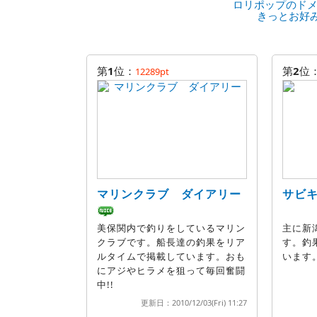
ロリポップのドメ
きっとお好
第
1
位：
第
2
位
12289pt
マリンクラブ ダイアリー
サビ
美保関内で釣りをしているマリン
主に新
クラブです。船長達の釣果をリア
す。釣
ルタイムで掲載しています。おも
います
にアジやヒラメを狙って毎回奮闘
中!!
更新日：2010/12/03(Fri) 11:27