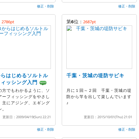
修正・削除
修正・削除
：
第
6
位：
2786pt
2687pt
からはじめるソルトル
千葉・茨城の堤防サビキ
フィッシング入門
の方でもわかるように、ソ
月に１回～２回 千葉・茨城の堤
アーフィッシングをやさし
防から竿を出して楽しんでいます
。主にアジング、エギング
♪
ン。
更新日：2009/04/19(Sun) 22:21
更新日：2015/10/01(Thu) 21:01
修正・削除
修正・削除