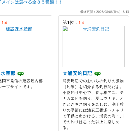
ドメインは選べる全８５種類！！
最終更新：2026/08/06(Thu) 18:13
：
第
1
位：
1pt
1pt
課水産部
☆浦安釣日記
盛岡市発信の建設屋内部
浦安周辺でのおいらの釣りの獲物
ループサイトです。
（釣果）を紹介する釣行記だよ。
小物釣り中心で、春は稚アユ、テ
ナガエビを釣り、夏はウナギ、と
きどきキス釣りを楽しむ。潮干狩
りの季節には浦安三番瀬へチャリ
で子供と出かける。浦安の海・川
での釣りは思った以上に楽しめ
る。