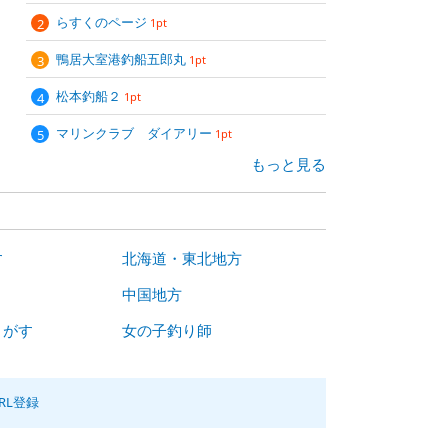
らすくのページ
1pt
鴨居大室港釣船五郎丸
1pt
松本釣船２
1pt
マリンクラブ ダイアリー
1pt
もっと見る
す
北海道・東北地方
中国地方
さがす
女の子釣り師
RL登録