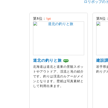
ロリポップの
第
1
位：
第
1
位
1pt
道北の釣りと旅
建設
北海道は道北と道東の景観スポッ
岩手県
トやアウトドア、渓流と滝の紹介
釣りグ
です。釣りは渓流のルアーがメイ
ンとなります。壁紙は写真素材と
して利用出来ます。