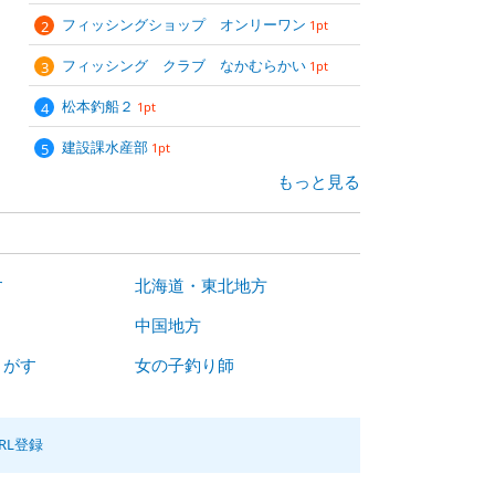
フィッシングショップ オンリーワン
1pt
フィッシング クラブ なかむらかい
1pt
松本釣船２
1pt
建設課水産部
1pt
もっと見る
す
北海道・東北地方
中国地方
さがす
女の子釣り師
RL登録