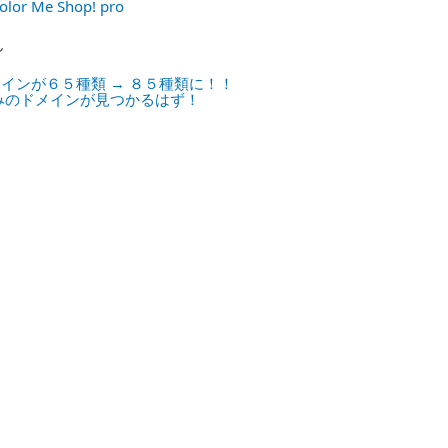
olor Me Shop! pro
ん
インが６５種類 → ８５種類に！！
みのドメインが見つかるはず！