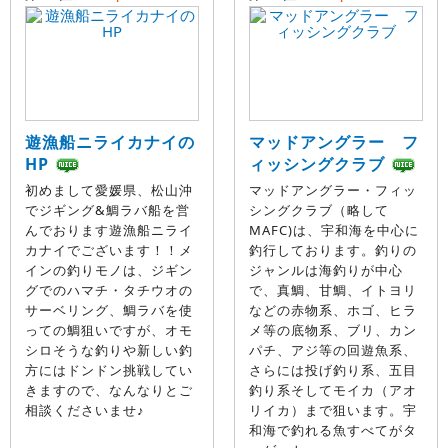
遊漁船ニライカナイの
マッドアングラー フ
HP
ィッシングクラブ
初めまして愛媛県、松山沖
マッドアングラー・フィッ
でジギング&鯛ラバ船を営
シングクラブ（略して
んでおります遊漁船ニライ
MAFC)は、宇和海を中心に
カナイでございます！！メ
釣行しております。釣りの
インの釣りモノは、ジギン
ジャンルは海釣りが中心
グでのハマチ・タチウオの
で、真鯛、甘鯛、イトヨリ
サーベリング、鯛ラバを使
などの赤物系、ホゴ、ヒラ
っての鯛狙いですが、オモ
メ等の底物系、ブリ、カン
シロそうな釣りや新しい釣
パチ、アジ等の回遊魚系、
方にはドンドン挑戦してい
さらには投げ釣り系、五目
きますので、なんなりとご
釣り系そしてモイカ（アオ
相談くださいませ♪
リイカ）まで狙います。宇
和海で釣れる魚すべてがタ