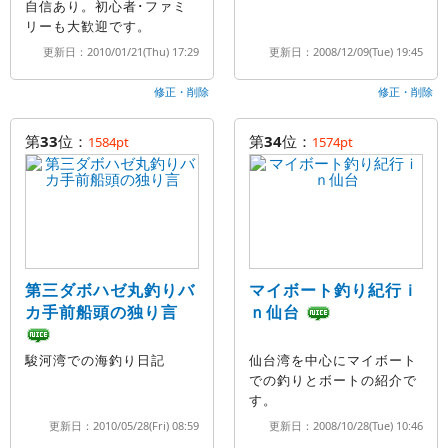
自信あり。初心者･ファミ
リーも大歓迎です。
更新日：2010/01/21(Thu) 17:29
更新日：2008/12/09(Tue) 19:45
修正・削除
修正・削除
第
33
位：
第
34
位：
1584pt
1574pt
第三ダボハゼ丸釣りバ
マイボート釣り紀行ｉ
カ手前船頭の独り言
ｎ仙台
駿河湾での海釣り日記
仙台湾を中心にマイボート
での釣りとボートの紹介で
す。
更新日：2010/05/28(Fri) 08:59
更新日：2008/10/28(Tue) 10:46