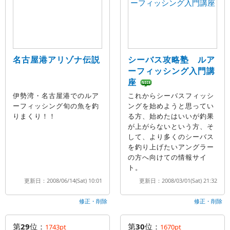
名古屋港アリゾナ伝説
シーバス攻略塾 ルア
ーフィッシング入門講
座
伊勢湾・名古屋港でのルア
これからシーバスフィッシ
ーフィッシング旬の魚を釣
ングを始めようと思ってい
りまくり！！
る方、始めたはいいが釣果
が上がらないという方、そ
して、より多くのシーバス
を釣り上げたいアングラー
の方へ向けての情報サイ
ト。
更新日：2008/06/14(Sat) 10:01
更新日：2008/03/01(Sat) 21:32
修正・削除
修正・削除
第
29
位：
第
30
位：
1743pt
1670pt