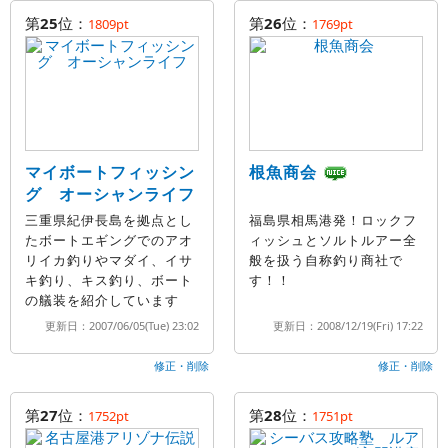
第
25
位：
第
26
位：
1809pt
1769pt
マイボートフィッシン
根魚商会
グ オーシャンライフ
三重県紀伊長島を拠点とし
福島県相馬港発！ロックフ
たボートエギングでのアオ
ィッシュとソルトルアー全
リイカ釣りやマダイ、イサ
般を扱う自称釣り商社で
キ釣り、キス釣り、ボート
す！！
の艤装を紹介しています
更新日：2007/06/05(Tue) 23:02
更新日：2008/12/19(Fri) 17:22
修正・削除
修正・削除
第
27
位：
第
28
位：
1752pt
1751pt