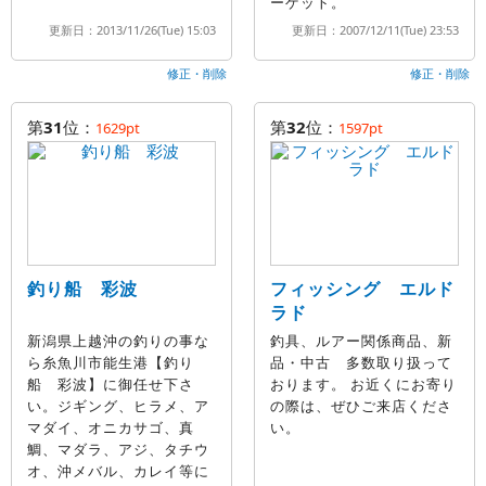
ーゲット。
更新日：2013/11/26(Tue) 15:03
更新日：2007/12/11(Tue) 23:53
修正・削除
修正・削除
第
31
位：
第
32
位：
1629pt
1597pt
釣り船 彩波
フィッシング エルド
ラド
新潟県上越沖の釣りの事な
釣具、ルアー関係商品、新
ら糸魚川市能生港【釣り
品・中古 多数取り扱って
船 彩波】に御任せ下さ
おります。 お近くにお寄り
い。ジギング、ヒラメ、ア
の際は、ぜひご来店くださ
マダイ、オニカサゴ、真
い。
鯛、マダラ、アジ、タチウ
オ、沖メバル、カレイ等に