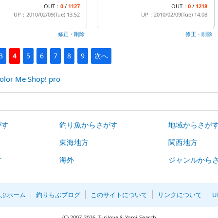
OUT：
0
/
1127
OUT：
0
/
1218
UP：2010/02/09(Tue) 13:52
UP：2010/02/09(Tue) 14:08
修正・削除
修正・削除
3
4
5
6
7
8
9
次へ
olor Me Shop! pro
がす
釣り魚からさがす
地域からさが
東海地方
関西地方
方
海外
ジャンルから
らぶホーム
釣りらぶブログ
このサイトについて
リンクについて
U
(C)
2007-
2026
Turilove & Yomi-Search