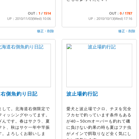
OUT：
1
/
1514
OUT：
0
/
1787
UP：2010/11/03(Wed) 10:06
UP：2010/10/13(Wed) 17:16
修正・削除
修正・削除
道右側魚釣り日記
波止場釣行記
まして。北海道右側限定で
愛犬と波止場でクロ、チヌを完全
フィッシングやってます。
フカセで釣っています条件もある
ざんです。春はサクラ、夏
が40～50cmオーバーも釣れて磯
フト、秋はサケ一年中竿振
に負けない釣果の時も夏はフナ虫
す。よろしくお願いしま
がメインで餌取りなど全く気にし