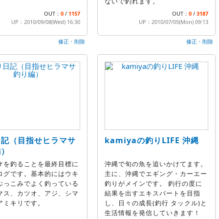
ないで釣れます。
OUT：
0
/
1157
OUT：
0
/
3187
UP：2010/09/08(Wed) 16:30
UP：2010/07/05(Mon) 09:13
修正・削除
修正・削除
日記（目指せヒラマサ
kamiyaの釣りLIFE 沖縄
編）
サを釣ることを最終目標に
沖縄で旬の魚を追いかけてます。
ログです。基本的にはウキ
主に、沖縄でエギング・カーエー
ぶっこみでよく釣っている
釣りがメインです。 釣行の度に
マス、カツオ、アジ、シマ
結果を出すエキスパートを目指
アミキリです。
し、日々の成長(釣行 タックル)と
生活情報を発信していきます！