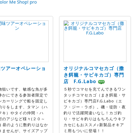
olor Me Shop! pro
味ツアーオペレーショ
オリジナルコマセカゴ（撒
き餌籠・サビキカゴ）専門
店 F.G.Labo
物狙いです、敏感な魚が多
５秒でコマセを充てんできるワン
静かにできる参加者限定で
タッチコマセカゴ（まき餌籠・サ
ンカーリングで船を固定し
ビキカゴ）専門店F.G.Labo（エ
釣りをします、タマン（ハ
フ・ジー・ラボ）。磯・堤防・夜
フキ）やタイの仲間・ハ
釣りで活躍間違いなし！カゴ釣
型のアジなど様々(２０～
り・サビキ釣りはもちろんウキフ
m) 昼のように数釣りはなか
カセにもおススメ♪新製品オキア
きませんが、サイズアップ
ミ用もついに登場！！