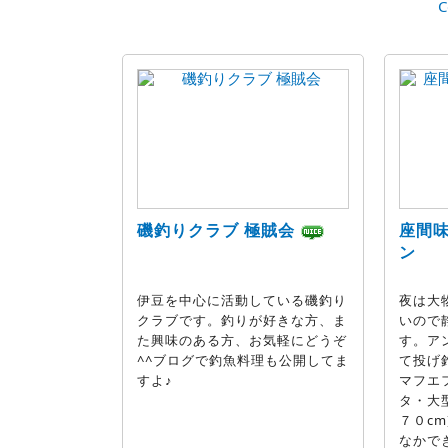
C
磯釣りクラブ 極賊会
座間
ン
伊豆を中心に活動している磯釣り
夜は大
クラブです。釣りが好きな方、ま
いので
た興味のある方、お気軽にどうぞ
す。ア
^^ブログで釣魚料理も公開してま
て投げ
すよ♪
マフエ
タ・大
７０c
なかで