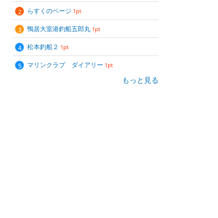
らすくのページ
1pt
鴨居大室港釣船五郎丸
1pt
松本釣船２
1pt
マリンクラブ ダイアリー
1pt
もっと見る