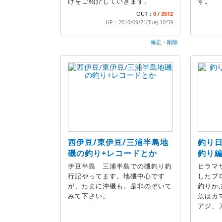
けをご紹介していきます。
す。
OUT：
0
/
3512
UP：2010/09/21(Tue) 10:59
修正・削除
西伊豆/東伊豆/三浦半島地
釣り
磯の釣り+レコードとか
釣り
伊豆半島 三浦半島での磯釣り釣
ヒラマ
行記やってます。地磯中心です
したブ
が、たまに沖磯も。是非のぞいて
釣りか
みて下さい。
魚はカ
アジ、