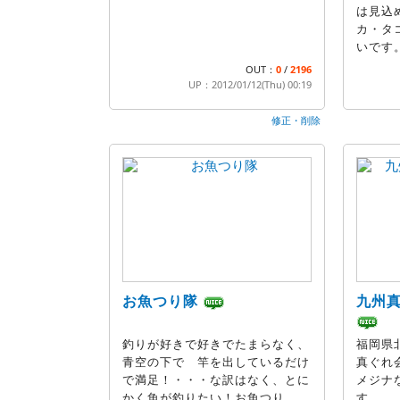
は見込
カ・タ
いです
OUT：
0
/
2196
UP：2012/01/12(Thu) 00:19
修正・削除
お魚つり隊
九州
釣りが好きで好きでたまらなく、
福岡県
青空の下で 竿を出しているだけ
真ぐれ
で満足！・・・な訳はなく、とに
メジナ
かく魚が釣りたい！お魚つり
す。