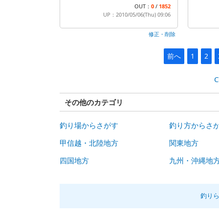
OUT：
0
/
1852
UP：2010/05/06(Thu) 09:06
修正・削除
前へ
1
2
C
その他のカテゴリ
釣り場からさがす
釣り方からさ
甲信越・北陸地方
関東地方
四国地方
九州・沖縄地
釣り