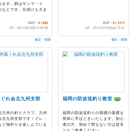
めます。餌はサンマ・イ
コなどです、仕掛けも大き
。
OUT：
0
/
885
OUT：
0
/
2171
UP：2011/05/20(Fri) 09:38
UP：2011/07/16(Sat) 15:31
修正・削除
修正・削除
真ぐれ会北九州支部
福岡の防波堤釣り教室
北九州の釣りクラブ、九州
福岡の防波堤釣りの基礎の基礎を
会北九州支部です！グレ・
簡単に手ほどきいたします。初心
など海釣りを楽しんでいま
者の方、初めて間もない方は是非
ともご参考ください。