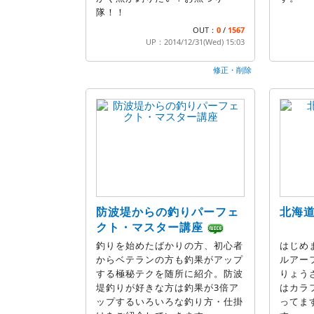
隊！！
OUT：
0
/
1567
UP：2014/12/31(Wed) 15:03
修正・削除
防波堤からの釣りパーフェ
北海
クト・マスター講座
釣りを始めたばかりの方、初心者
はじめ
からベテランの方も釣果がアップ
ルアー
する極秘テクを随所に紹介。防波
りょう
堤釣りが好きな方は釣果が3倍ア
はカラ
ップするいろいろな釣り方・仕掛
ってま