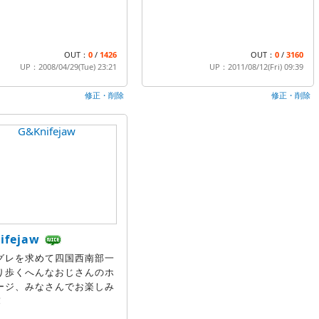
OUT：
0
/
1426
OUT：
0
/
3160
UP：2008/04/29(Tue) 23:21
UP：2011/08/12(Fri) 09:39
修正・削除
修正・削除
ifejaw
グレを求めて四国西南部一
り歩くへんなおじさんのホ
ージ、みなさんでお楽しみ
！