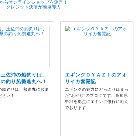
からオンラインショップを運営！
ト・クレジット決済が簡単導入
、土佐沖の船釣りは、
エギングＯＹＡＺＩのアオ
県の釣り船勢進丸へ！
リイカ奮闘記
の船釣りは、勢進丸におま
エギングの魅力にどっぷりはまっ
ださい！
た“おやぢ”のブログです。高知県
中部を拠点にエギング修行に励ん
でおります。