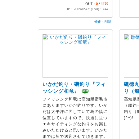
OUT：
0
/
1179
UP：2009/05/21(Thu) 13:44
修正・削除
いかだ釣り・磯釣り『フィ
礁徳丸
ッシング和竜』
り（
フィッシング和竜は高知県宿毛市
高知県
にありますいかだ釣りです。いか
（船釣
だは太平洋に面していて島の陰に
釣り（
位置していますので、快適に且つ
(^^)!
エキサイティングな釣りをお楽し
みいただけると思います。いかだ
までは船で送迎させて頂きます。