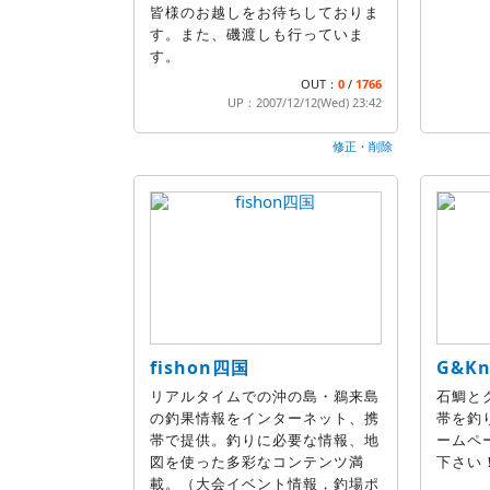
皆様のお越しをお待ちしておりま
す。また、磯渡しも行っていま
す。
OUT：
0
/
1766
UP：2007/12/12(Wed) 23:42
修正・削除
fishon四国
G&Kn
リアルタイムでの沖の島・鵜来島
石鯛と
の釣果情報をインターネット、携
帯を釣
帯で提供。釣りに必要な情報、地
ームペ
図を使った多彩なコンテンツ満
下さい
載。（大会イベント情報，釣場ポ