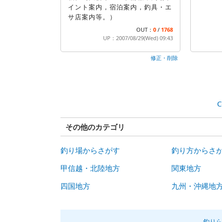
イント案内，宿泊案内，釣具・エ
サ店案内等。）
OUT：
0
/
1768
UP：2007/08/29(Wed) 09:43
修正・削除
C
その他のカテゴリ
釣り場からさがす
釣り方からさ
甲信越・北陸地方
関東地方
四国地方
九州・沖縄地
釣り