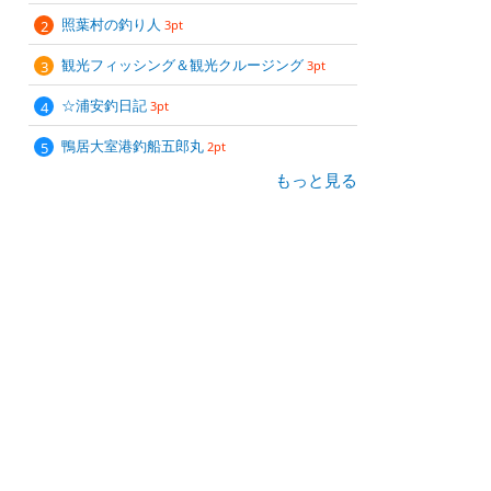
照葉村の釣り人
3pt
観光フィッシング＆観光クルージング
3pt
☆浦安釣日記
3pt
鴨居大室港釣船五郎丸
2pt
もっと見る