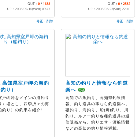
OUT：
0
/
1688
OUT：
0
/
2582
UP：2008/09/10(Wed) 09:47
UP：2008/03/23(Sun) 22:40
修正・削除
修正・削除
 高知県室戸岬の海釣
高知の釣りと情報なら釣道
船釣り）
楽へ
室戸岬沖をメインの海釣り
高知での魚釣り、高知県釣果情
り）場とし、四季折々の海
報、釣り道具の事なら釣道楽へ。
船釣り）の釣果を紹介!
磯釣り、海釣り、船(舟)釣り、川
釣り。ルアー釣り各種釣道具の通
信販売から、釣りエサ・渡船情報
などの高知の釣り情報満載。