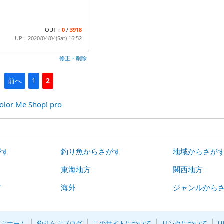
OUT：
0
/
3918
UP：2020/04/04(Sat) 16:52
修正・削除
前へ
1
2
olor Me Shop! pro
がす
釣り魚からさがす
地域からさが
東海地方
関西地方
方
海外
ジャンルから
らぶホーム
釣りらぶブログ
このサイトについて
リンクについて
U